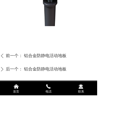
前一个：
铝合金防静电活动地板
ꄴ
后一个：
铝合金防静电活动地板
ꄲ
낀
끅
끤
首页
电话
联系
联系人：吕经理
联系电话：13458575450
地址：成都市温江区光华大道三段1588号珠江悦湖国际
三栋一单元