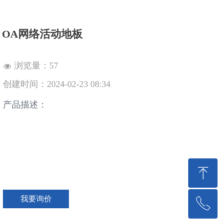
OA网络活动地板
浏览量：
57
넶
创建时间：
2024-02-23
08:34
产品描述：
ꁸ
我要询价
ꂅ
回到顶部