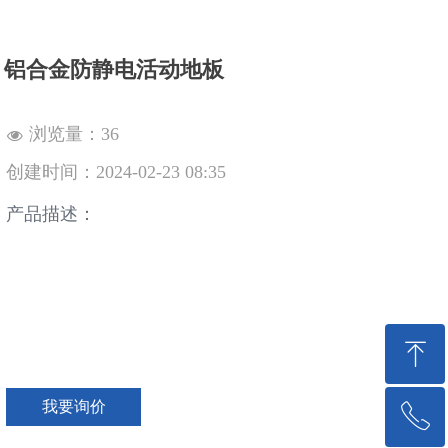
铝合金防静电活动地板
浏览量：
36
넶
创建时间：
2024-02-23
08:35
产品描述：
ꁸ
我要询价
ꂅ
回到顶部