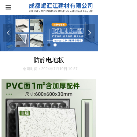
首页
끀
关于我们
넳
넲
产品中心
防静电地板
防静电地板
新闻资讯
创建时间：
2024年7月10日
10:57
联系我们