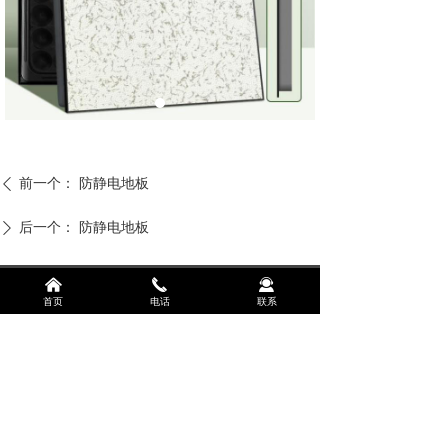
前一个：
防静电地板
ꄴ
后一个：
防静电地板
ꄲ
낀
끅
끤
首页
电话
联系
联系人：吕经理
联系电话：13458575450
地址：成都市温江区光华大道三段1588号珠江悦湖国际
三栋一单元