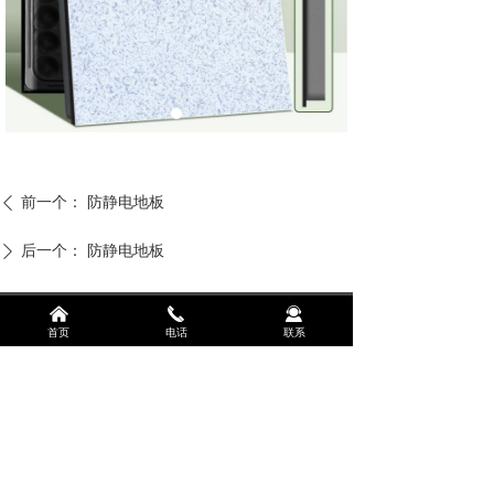
前一个：
防静电地板
ꄴ
后一个：
防静电地板
ꄲ
낀
끅
끤
首页
电话
联系
联系人：吕经理
联系电话：13458575450
地址：成都市温江区光华大道三段1588号珠江悦湖国际
三栋一单元