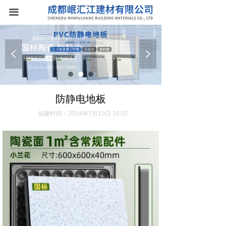
首页
끀
关于我们
넳
넲
产品中心
防静电地板
防静电地板
新闻资讯
创建时间：
2024年7月10日
10:57
联系我们