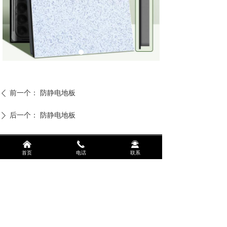
前一个：
防静电地板
ꄴ
后一个：
防静电地板
ꄲ
낀
끅
끤
首页
电话
联系
联系人：吕经理
联系电话：13458575450
地址：成都市温江区光华大道三段1588号珠江悦湖国际
三栋一单元