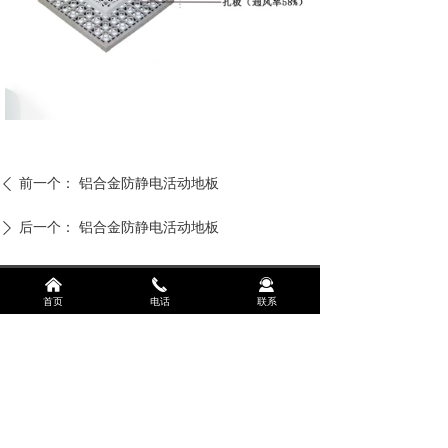
前一个：
铝合金防静电活动地板
ꄴ
后一个：
铝合金防静电活动地板
ꄲ
낀
끅
끤
首页
电话
联系
联系人：吕经理
联系电话：13458575450
地址：成都市温江区光华大道三段1588号珠江悦湖国际
三栋一单元